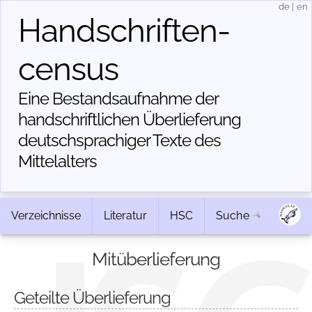
de
|
en
Handschriften­
census
Eine Bestandsaufnahme der
handschriftlichen Über­lieferung
deutschsprachiger Texte des
Mittelalters
Verzeichnisse
Literatur
HSC
Suche
Mitüberlieferung
Geteilte Überlieferung