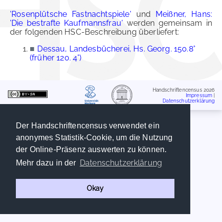
'Rosenplütsche Fastnachtspiele'
und
Meißner, Hans:
'Die bestrafte Kaufmannsfrau'
werden gemeinsam in
der folgenden HSC-Beschreibung überliefert:
■
Dessau, Landesbücherei, Hs. Georg. 150.8°
(früher 120. 4°)
Handschriftencensus 2026
Impressum
|
Datenschutzerklärung
Der Handschriftencensus verwendet ein
anonymes Statistik-Cookie, um die Nutzung
der Online-Präsenz auswerten zu können.
Datenschutzerklärung
Mehr dazu in der
Okay