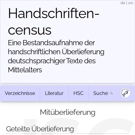
de
|
en
Handschriften­
census
Eine Bestandsaufnahme der
handschriftlichen Über­lieferung
deutschsprachiger Texte des
Mittelalters
Verzeichnisse
Literatur
HSC
Suche
Mitüberlieferung
Geteilte Überlieferung