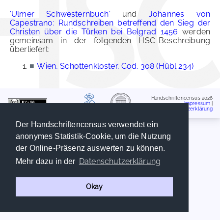
'Ulmer Schwesternbuch'
und
Johannes von
Capestrano: Rundschreiben betreffend den Sieg der
Christen über die Türken bei Belgrad 1456
werden
gemeinsam in der folgenden HSC-Beschreibung
überliefert:
■
Wien, Schottenkloster, Cod. 308 (Hübl 234)
Handschriftencensus 2026
Impressum
|
Datenschutzerklärung
Der Handschriftencensus verwendet ein
anonymes Statistik-Cookie, um die Nutzung
der Online-Präsenz auswerten zu können.
Datenschutzerklärung
Mehr dazu in der
Okay