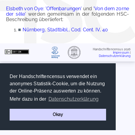
Elsbeth von Oye: 'Offenbarungen'
und
'Von dem zorne
der sêle'
werden gemeinsam in der folgenden HSC-
Beschreibung überliefert:
■
Nürnberg, Stadtbibl., Cod. Cent. IV, 40
Handschriftencensus 2026
Impressum
|
Datenschutzerklärung
Der Handschriftencensus verwendet ein
anonymes Statistik-Cookie, um die Nutzung
der Online-Präsenz auswerten zu können.
Datenschutzerklärung
Mehr dazu in der
Okay