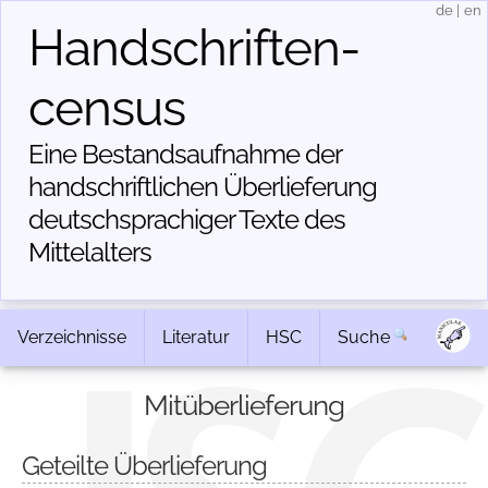
de
|
en
Handschriften­
census
Eine Bestandsaufnahme der
handschriftlichen Über­lieferung
deutschsprachiger Texte des
Mittelalters
Verzeichnisse
Literatur
HSC
Suche
Mitüberlieferung
Geteilte Überlieferung