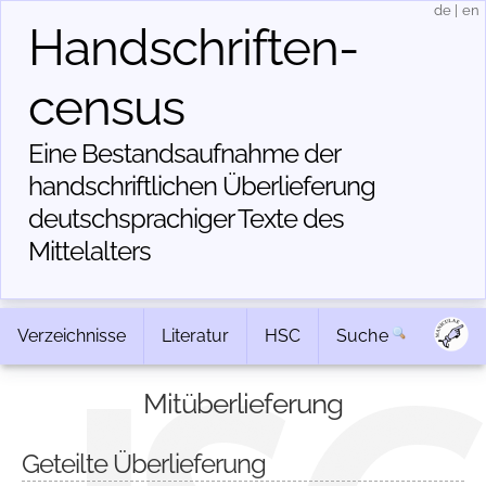
de
|
en
Handschriften­
census
Eine Bestandsaufnahme der
handschriftlichen Über­lieferung
deutschsprachiger Texte des
Mittelalters
Verzeichnisse
Literatur
HSC
Suche
Mitüberlieferung
Geteilte Überlieferung