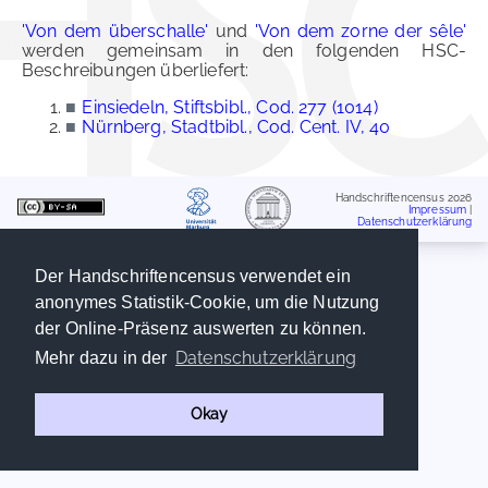
'Von dem überschalle'
und
'Von dem zorne der sêle'
werden gemeinsam in den folgenden HSC-
Beschreibungen überliefert:
■
Einsiedeln, Stiftsbibl., Cod. 277 (1014)
■
Nürnberg, Stadtbibl., Cod. Cent. IV, 40
Handschriftencensus 2026
Impressum
|
Datenschutzerklärung
Der Handschriftencensus verwendet ein
anonymes Statistik-Cookie, um die Nutzung
der Online-Präsenz auswerten zu können.
Datenschutzerklärung
Mehr dazu in der
Okay