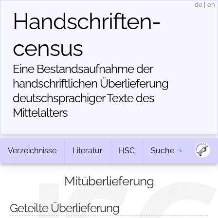
de
|
en
Handschriften­
census
Eine Bestandsaufnahme der
handschriftlichen Über­lieferung
deutschsprachiger Texte des
Mittelalters
Verzeichnisse
Literatur
HSC
Suche
Mitüberlieferung
Geteilte Überlieferung