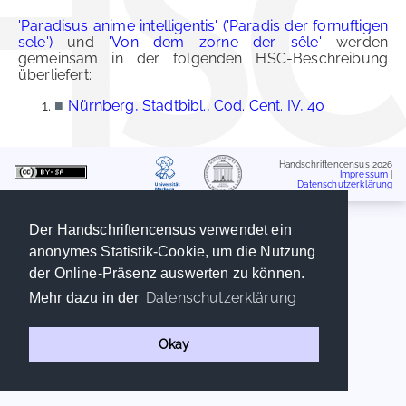
'Paradisus anime intelligentis' ('Paradis der fornuftigen
sele')
und
'Von dem zorne der sêle'
werden
gemeinsam in der folgenden HSC-Beschreibung
überliefert:
■
Nürnberg, Stadtbibl., Cod. Cent. IV, 40
Handschriftencensus 2026
Impressum
|
Datenschutzerklärung
Der Handschriftencensus verwendet ein
anonymes Statistik-Cookie, um die Nutzung
der Online-Präsenz auswerten zu können.
Datenschutzerklärung
Mehr dazu in der
Okay