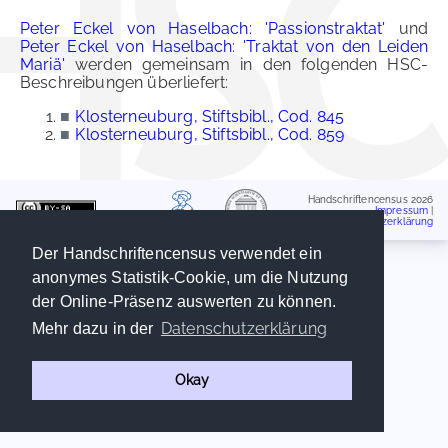
Peter Eckel von Haselbach: 'Passionstraktat'
und
Peter Eckel von Haselbach: 'Traktat von den Leiden
Mariä'
werden gemeinsam in den folgenden HSC-
Beschreibungen überliefert:
■
Klosterneuburg, Stiftsbibl., Cod. 845
■
Klosterneuburg, Stiftsbibl., Cod. 859
Handschriftencensus 2026
Impressum
|
Datenschutzerklärung
Der Handschriftencensus verwendet ein
anonymes Statistik-Cookie, um die Nutzung
der Online-Präsenz auswerten zu können.
Datenschutzerklärung
Mehr dazu in der
Okay