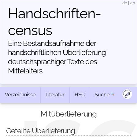
de
|
en
Handschriften­
census
Eine Bestandsaufnahme der
handschriftlichen Über­lieferung
deutschsprachiger Texte des
Mittelalters
Verzeichnisse
Literatur
HSC
Suche
Mitüberlieferung
Geteilte Überlieferung