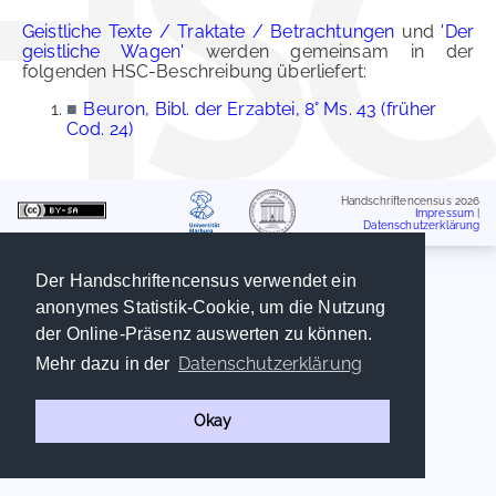
Geistliche Texte / Traktate / Betrachtungen
und
'Der
geistliche Wagen'
werden gemeinsam in der
folgenden HSC-Beschreibung überliefert:
■
Beuron, Bibl. der Erzabtei, 8° Ms. 43 (früher
Cod. 24)
Handschriftencensus 2026
Impressum
|
Datenschutzerklärung
Der Handschriftencensus verwendet ein
anonymes Statistik-Cookie, um die Nutzung
der Online-Präsenz auswerten zu können.
Datenschutzerklärung
Mehr dazu in der
Okay