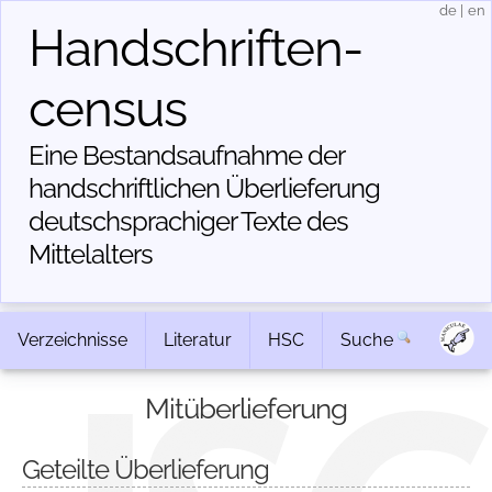
de
|
en
Handschriften­
census
Eine Bestandsaufnahme der
handschriftlichen Über­lieferung
deutschsprachiger Texte des
Mittelalters
Verzeichnisse
Literatur
HSC
Suche
Mitüberlieferung
Geteilte Überlieferung