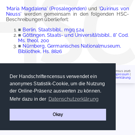
'Maria Magdalena' (Prosalegenden)
und
'Quirinus von
Neuss'
werden gemeinsam in den folgenden HSC-
Beschreibungen überliefert:
■
Berlin, Staatsbibl., mgq 524
■
Göttingen, Staats- und Universitätsbibl., 8° Cod.
Ms. theol. 200
■
Nürnberg, Germanisches Nationalmuseum,
Bibliothek, Hs. 8826
Handschriftencensus 2026
Impressum
|
Der Handschriftencensus verwendet ein
Datenschutzerklärung
anonymes Statistik-Cookie, um die Nutzung
der Online-Präsenz auswerten zu können.
Datenschutzerklärung
Mehr dazu in der
Okay