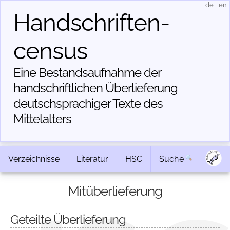
de
|
en
Handschriften­
census
Eine Bestandsaufnahme der
handschriftlichen Über­lieferung
deutschsprachiger Texte des
Mittelalters
Verzeichnisse
Literatur
HSC
Suche
Mitüberlieferung
Geteilte Überlieferung