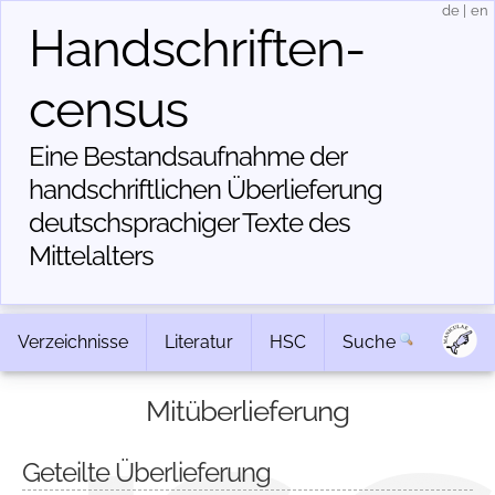
de
|
en
Handschriften­
census
Eine Bestandsaufnahme der
handschriftlichen Über­lieferung
deutschsprachiger Texte des
Mittelalters
Verzeichnisse
Literatur
HSC
Suche
Mitüberlieferung
Geteilte Überlieferung