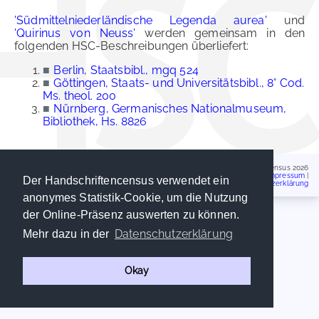
'Südmittelniederländische Legenda aurea'
und
'Quirinus von Neuss'
werden gemeinsam in den
folgenden HSC-Beschreibungen überliefert:
■
Berlin, Staatsbibl., mgq 524
■
Göttingen, Staats- und Universitätsbibl., 8° Cod.
Ms. theol. 200
■
Nürnberg, Germanisches Nationalmuseum,
Bibliothek, Hs. 8826
Handschriftencensus 2026
Impressum
|
Der Handschriftencensus verwendet ein
Datenschutzerklärung
anonymes Statistik-Cookie, um die Nutzung
der Online-Präsenz auswerten zu können.
Datenschutzerklärung
Mehr dazu in der
Okay