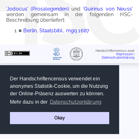
'Jodocus' (Prosalegenden)
und
'Quirinus von Neuss'
werden gemeinsam in der folgenden HSC-
Beschreibung überliefert:
■
Berlin, Staatsbibl., mgq 1687
Handschriftencensus 2026
Impressum
|
Datenschutzerklärung
Der Handschriftencensus verwendet ein
anonymes Statistik-Cookie, um die Nutzung
der Online-Präsenz auswerten zu können.
Datenschutzerklärung
Mehr dazu in der
Okay