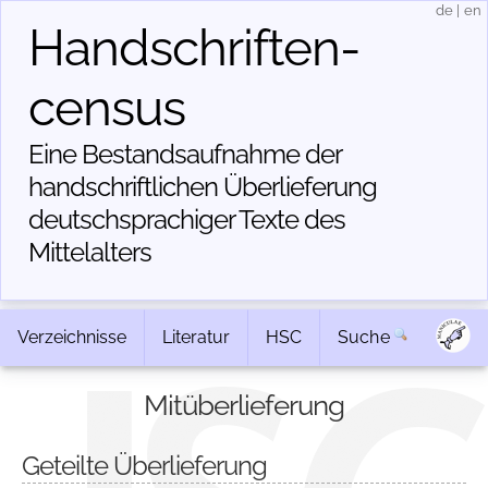
de
|
en
Handschriften­
census
Eine Bestandsaufnahme der
handschriftlichen Über­lieferung
deutschsprachiger Texte des
Mittelalters
Verzeichnisse
Literatur
HSC
Suche
Mitüberlieferung
Geteilte Überlieferung