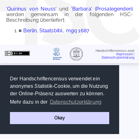
'Quirinus von Neuss'
und
'Barbara' (Prosalegenden)
werden gemeinsam in der folgenden HSC-
Beschreibung überliefert:
■
Berlin, Staatsbibl., mgq 1687
Handschriftencensus 2026
Impressum
|
Datenschutzerklärung
Der Handschriftencensus verwendet ein
anonymes Statistik-Cookie, um die Nutzung
der Online-Präsenz auswerten zu können.
Datenschutzerklärung
Mehr dazu in der
Okay