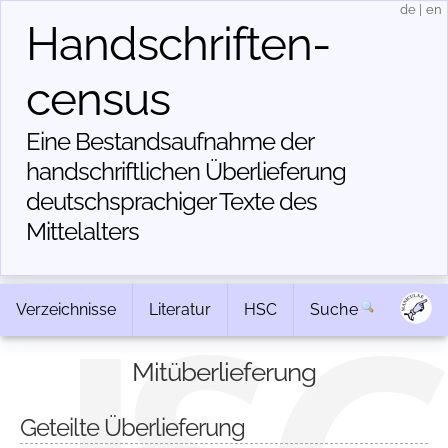
de
|
en
Handschriften­
census
Eine Bestandsaufnahme der
handschriftlichen Über­lieferung
deutschsprachiger Texte des
Mittelalters
Verzeichnisse
Literatur
HSC
Suche
Mitüberlieferung
Geteilte Überlieferung