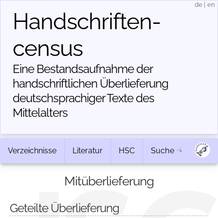
de
|
en
Handschriften­
census
Eine Bestandsaufnahme der
handschriftlichen Über­lieferung
deutschsprachiger Texte des
Mittelalters
Verzeichnisse
Literatur
HSC
Suche
Mitüberlieferung
Geteilte Überlieferung