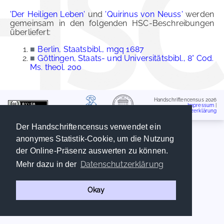
'Der Heiligen Leben'
und
'Quirinus von Neuss'
werden
gemeinsam in den folgenden HSC-Beschreibungen
überliefert:
■
Berlin, Staatsbibl., mgq 1687
■
Göttingen, Staats- und Universitätsbibl., 8° Cod.
Ms. theol. 200
Handschriftencensus 2026
Impressum
|
Datenschutzerklärung
Der Handschriftencensus verwendet ein
anonymes Statistik-Cookie, um die Nutzung
der Online-Präsenz auswerten zu können.
Datenschutzerklärung
Mehr dazu in der
Okay