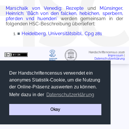
Marschalk von Venedig: Rezepte
und
Münsinger,
Heinrich: 'Bůch von den falcken, hebichen, sperbern,
pferden vnd huenden'
werden gemeinsam in der
folgenden HSC-Beschreibung überliefert:
■
Heidelberg, Universitätsbibl., Cpg 281
Handschriftencensus 2026
Impressum
|
Datenschutzerklärung
Der Handschriftencensus verwendet ein
anonymes Statistik-Cookie, um die Nutzung
der Online-Präsenz auswerten zu können.
Datenschutzerklärung
Mehr dazu in der
Okay