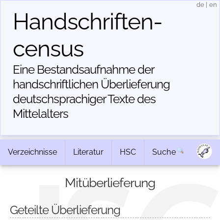
de
|
en
Handschriften­
census
Eine Bestandsaufnahme der
handschriftlichen Über­lieferung
deutschsprachiger Texte des
Mittelalters
Verzeichnisse
Literatur
HSC
Suche
Mitüberlieferung
Geteilte Überlieferung