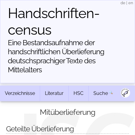
de
|
en
Handschriften­
census
Eine Bestandsaufnahme der
handschriftlichen Über­lieferung
deutschsprachiger Texte des
Mittelalters
Verzeichnisse
Literatur
HSC
Suche
Mitüberlieferung
Geteilte Überlieferung