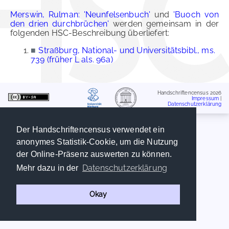
Merswin, Rulman: 'Neunfelsenbuch'
und
'Buoch von
den drien durchbrüchen'
werden gemeinsam in der
folgenden HSC-Beschreibung überliefert:
■
Straßburg, National- und Universitätsbibl., ms.
739 (früher L als. 96a)
Handschriftencensus 2026
Impressum
|
Datenschutzerklärung
Der Handschriftencensus verwendet ein
anonymes Statistik-Cookie, um die Nutzung
der Online-Präsenz auswerten zu können.
Datenschutzerklärung
Mehr dazu in der
Okay