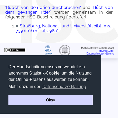
'Buoch von den drien durchbrüchen'
und
'Bůch von
dem gevangen ritter'
werden gemeinsam in der
folgenden HSC-Beschreibung überliefert:
■
Straßburg, National- und Universitätsbibl., ms.
739 (früher L als. 96a)
Handschriftencensus 2026
Impressum
|
Datenschutzerklärung
Der Handschriftencensus verwendet ein
anonymes Statistik-Cookie, um die Nutzung
der Online-Präsenz auswerten zu können.
Datenschutzerklärung
Mehr dazu in der
Okay