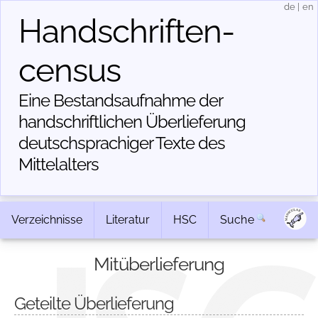
de
|
en
Handschriften­
census
Eine Bestandsaufnahme der
handschriftlichen Über­lieferung
deutschsprachiger Texte des
Mittelalters
Verzeichnisse
Literatur
HSC
Suche
Mitüberlieferung
Geteilte Überlieferung