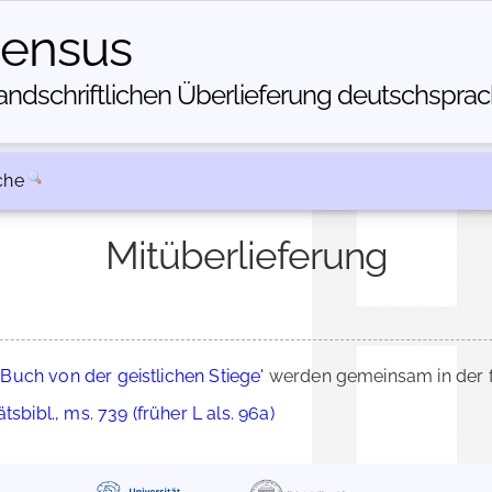
census
dschriftlichen Über­lieferung deutschsprachi
che
Mitüberlieferung
'Buch von der geistlichen Stiege'
werden gemeinsam in der f
sbibl., ms. 739 (früher L als. 96a)