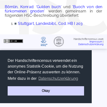
Bömlin, Konrad: 'Gulden buch'
und
'Buoch von den
fúrkomenen gnoden'
werden gemeinsam in der
folgenden HSC-Beschreibung überliefert:
■
Stuttgart, Landesbibl., Cod. HB I 203
Handschriftencensus 2026
Impressum
|
Datenschutzerklärung
Der Handschriftencensus verwendet ein
anonymes Statistik-Cookie, um die Nutzung
der Online-Präsenz auswerten zu können.
Datenschutzerklärung
Mehr dazu in der
Okay