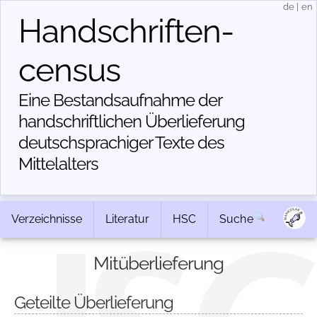
de
|
en
Handschriften­
census
Eine Bestandsaufnahme der
handschriftlichen Über­lieferung
deutschsprachiger Texte des
Mittelalters
Verzeichnisse
Literatur
HSC
Suche
Mitüberlieferung
Geteilte Überlieferung