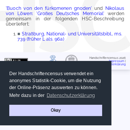
'Buoch von den fúrkomenen gnoden'
und
Nikolaus
von Löwen: 'Großes Deutsches Memorial'
werden
gemeinsam in der folgenden HSC-Beschreibung
überliefert:
■
Straßburg, National- und Universitätsbibl., ms.
739 (früher L als. 96a)
Handschriftencensus 2026
Impressum
|
Datenschutzerklärung
Der Handschriftencensus verwendet ein
anonymes Statistik-Cookie, um die Nutzung
der Online-Präsenz auswerten zu können.
Datenschutzerklärung
Mehr dazu in der
Okay