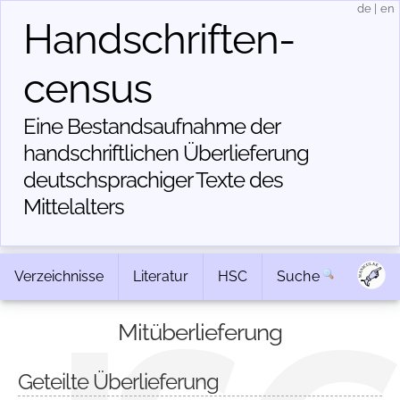
de
|
en
Handschriften­
census
Eine Bestandsaufnahme der
handschriftlichen Über­lieferung
deutschsprachiger Texte des
Mittelalters
Verzeichnisse
Literatur
HSC
Suche
Mitüberlieferung
Geteilte Überlieferung