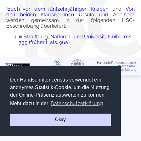
'Buch von dem fünfzehnjährigen Knaben'
und
'Von
den beiden Klausnerinnen Ursula und Adelheid'
werden gemeinsam in der folgenden HSC-
Beschreibung überliefert:
■
Straßburg, National- und Universitätsbibl., ms.
739 (früher L als. 96a)
Handschriftencensus 2026
Impressum
|
Datenschutzerklärung
Der Handschriftencensus verwendet ein
anonymes Statistik-Cookie, um die Nutzung
der Online-Präsenz auswerten zu können.
Datenschutzerklärung
Mehr dazu in der
Okay