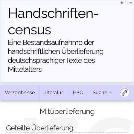
de
|
en
Handschriften­
census
Eine Bestandsaufnahme der
handschriftlichen Über­lieferung
deutschsprachiger Texte des
Mittelalters
Verzeichnisse
Literatur
HSC
Suche
Mitüberlieferung
Geteilte Überlieferung