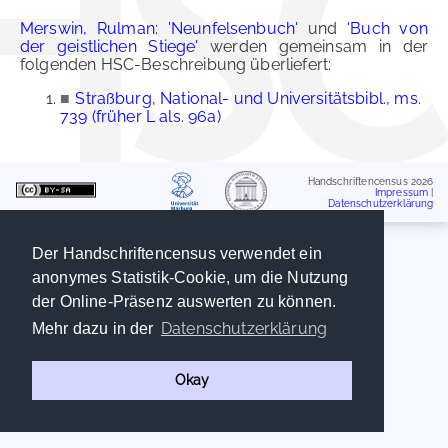
Merswin, Rulman: 'Neunfelsenbuch'
und
'Buch von
der geistlichen Stiege'
werden gemeinsam in der
folgenden HSC-Beschreibung überliefert:
■
Straßburg, National- und Universitätsbibl., ms.
739 (früher L als. 96a)
Handschriftencensus 2026
Impressum
|
Datenschutzerklärung
Der Handschriftencensus verwendet ein
anonymes Statistik-Cookie, um die Nutzung
der Online-Präsenz auswerten zu können.
Datenschutzerklärung
Mehr dazu in der
Okay