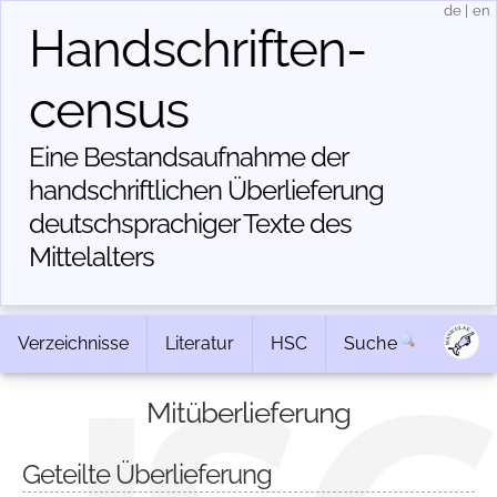
de
|
en
Handschriften­
census
Eine Bestandsaufnahme der
handschriftlichen Über­lieferung
deutschsprachiger Texte des
Mittelalters
Verzeichnisse
Literatur
HSC
Suche
Mitüberlieferung
Geteilte Überlieferung