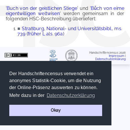
'Buch von der geistlichen Stiege'
und
'Bůch von eime
eigentwilligen weltwisen'
werden gemeinsam in der
folgenden HSC-Beschreibung überliefert:
■
Straßburg, National- und Universitätsbibl., ms.
739 (früher L als. 96a)
Handschriftencensus 2026
Impressum
|
Datenschutzerklärung
Der Handschriftencensus verwendet ein
anonymes Statistik-Cookie, um die Nutzung
der Online-Präsenz auswerten zu können.
Datenschutzerklärung
Mehr dazu in der
Okay