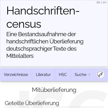
de
|
en
Handschriften­
census
Eine Bestandsaufnahme der
handschriftlichen Über­lieferung
deutschsprachiger Texte des
Mittelalters
Verzeichnisse
Literatur
HSC
Suche
Mitüberlieferung
Geteilte Überlieferung