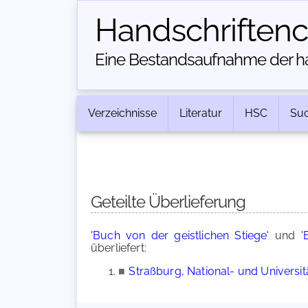
Handschriften­
Eine Bestandsaufnahme der han
Verzeichnisse
Literatur
HSC
Su
Geteilte Überlieferung
'Buch von der geistlichen Stiege'
und
'
überliefert:
■
Straßburg, National- und Universität