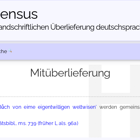
census
dschriftlichen Über­lieferung deutschsprachi
che
Mitüberlieferung
Bůch von eime eigentwilligen weltwisen'
werden gemeinsa
sbibl., ms. 739 (früher L als. 96a)