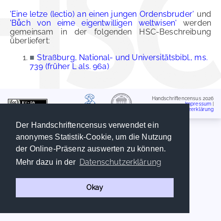
'Eine letze (lectio) an einen jungen Ordensbruder'
und
'Bůch von eime eigentwilligen weltwisen'
werden
gemeinsam in der folgenden HSC-Beschreibung
überliefert:
■
Straßburg, National- und Universitätsbibl., ms.
739 (früher L als. 96a)
Handschriftencensus 2026
Impressum
|
Datenschutzerklärung
Der Handschriftencensus verwendet ein
anonymes Statistik-Cookie, um die Nutzung
der Online-Präsenz auswerten zu können.
Datenschutzerklärung
Mehr dazu in der
Okay