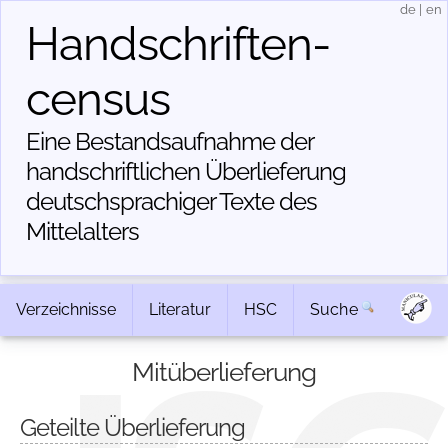
de
|
en
Handschriften­
census
Eine Bestandsaufnahme der
handschriftlichen Über­lieferung
deutschsprachiger Texte des
Mittelalters
Verzeichnisse
Literatur
HSC
Suche
Mitüberlieferung
Geteilte Überlieferung