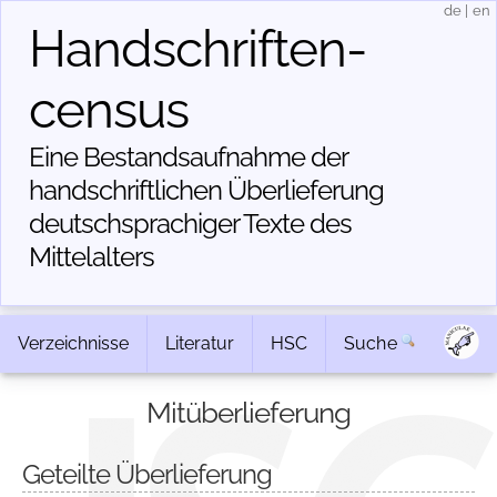
de
|
en
Handschriften­
census
Eine Bestandsaufnahme der
handschriftlichen Über­lieferung
deutschsprachiger Texte des
Mittelalters
Verzeichnisse
Literatur
HSC
Suche
Mitüberlieferung
Geteilte Überlieferung