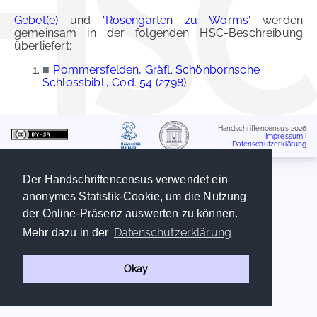
Gebet(e)
und
'Rosengarten zu Worms'
werden
gemeinsam in der folgenden HSC-Beschreibung
überliefert:
■
Pommersfelden, Gräfl. Schönbornsche
Schlossbibl., Cod. 54 (2798)
Handschriftencensus 2026
Impressum
|
Datenschutzerklärung
Der Handschriftencensus verwendet ein
anonymes Statistik-Cookie, um die Nutzung
der Online-Präsenz auswerten zu können.
Datenschutzerklärung
Mehr dazu in der
Okay