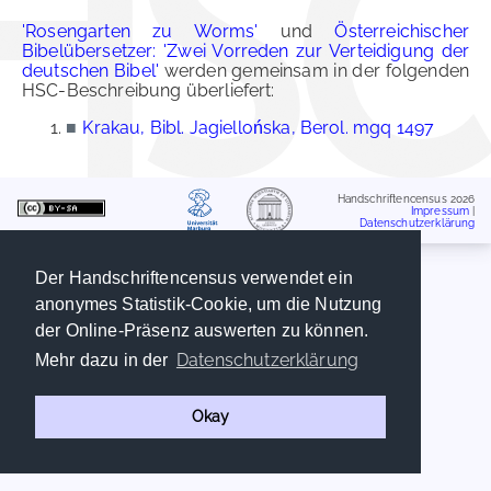
'Rosengarten zu Worms'
und
Österreichischer
Bibelübersetzer: 'Zwei Vorreden zur Verteidigung der
deutschen Bibel'
werden gemeinsam in der folgenden
HSC-Beschreibung überliefert:
■
Krakau, Bibl. Jagiellońska, Berol. mgq 1497
Handschriftencensus 2026
Impressum
|
Datenschutzerklärung
Der Handschriftencensus verwendet ein
anonymes Statistik-Cookie, um die Nutzung
der Online-Präsenz auswerten zu können.
Datenschutzerklärung
Mehr dazu in der
Okay