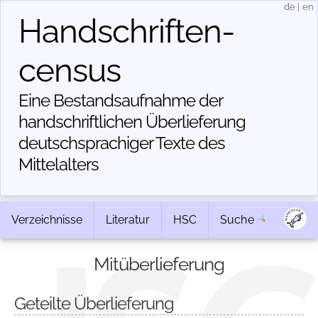
de
|
en
Handschriften­
census
Eine Bestandsaufnahme der
handschriftlichen Über­lieferung
deutschsprachiger Texte des
Mittelalters
Verzeichnisse
Literatur
HSC
Suche
Mitüberlieferung
Geteilte Überlieferung