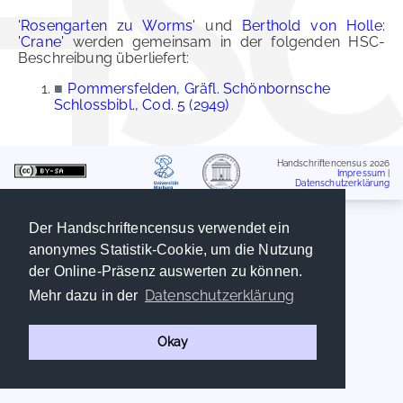
'Rosengarten zu Worms'
und
Berthold von Holle:
'Crane'
werden gemeinsam in der folgenden HSC-
Beschreibung überliefert:
■
Pommersfelden, Gräfl. Schönbornsche
Schlossbibl., Cod. 5 (2949)
Handschriftencensus 2026
Impressum
|
Datenschutzerklärung
Der Handschriftencensus verwendet ein
anonymes Statistik-Cookie, um die Nutzung
der Online-Präsenz auswerten zu können.
Datenschutzerklärung
Mehr dazu in der
Okay