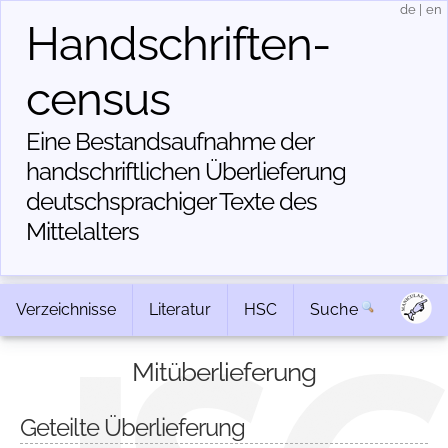
de
|
en
Handschriften­
census
Eine Bestandsaufnahme der
handschriftlichen Über­lieferung
deutschsprachiger Texte des
Mittelalters
Verzeichnisse
Literatur
HSC
Suche
Mitüberlieferung
Geteilte Überlieferung