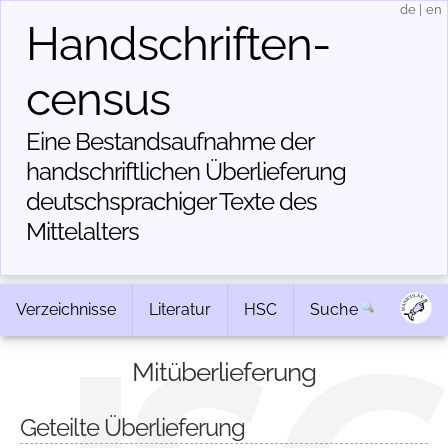
de
|
en
Handschriften­
census
Eine Bestandsaufnahme der
handschriftlichen Über­lieferung
deutschsprachiger Texte des
Mittelalters
Verzeichnisse
Literatur
HSC
Suche
Mitüberlieferung
Geteilte Überlieferung