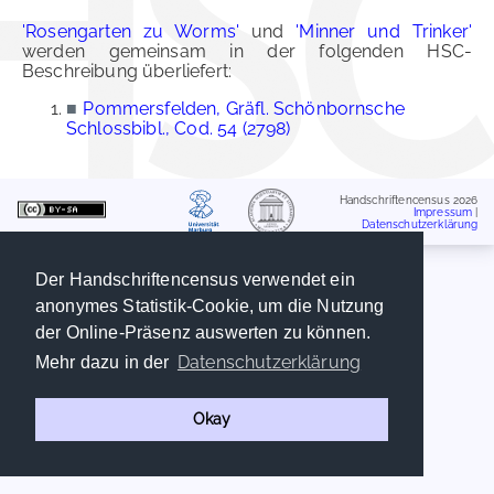
'Rosengarten zu Worms'
und
'Minner und Trinker'
werden gemeinsam in der folgenden HSC-
Beschreibung überliefert:
■
Pommersfelden, Gräfl. Schönbornsche
Schlossbibl., Cod. 54 (2798)
Handschriftencensus 2026
Impressum
|
Datenschutzerklärung
Der Handschriftencensus verwendet ein
anonymes Statistik-Cookie, um die Nutzung
der Online-Präsenz auswerten zu können.
Datenschutzerklärung
Mehr dazu in der
Okay