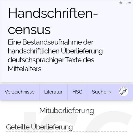
de
|
en
Handschriften­
census
Eine Bestandsaufnahme der
handschriftlichen Über­lieferung
deutschsprachiger Texte des
Mittelalters
Verzeichnisse
Literatur
HSC
Suche
Mitüberlieferung
Geteilte Überlieferung