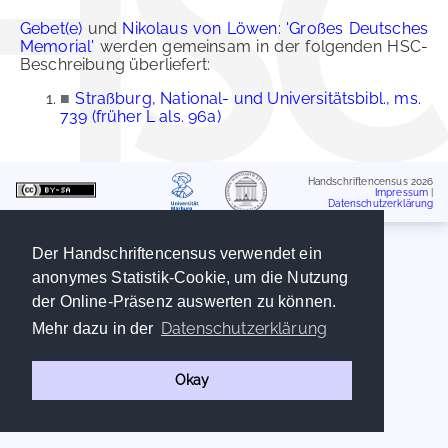
Gebet(e)
und
Nikolaus von Löwen: 'Großes Deutsches
Memorial'
werden gemeinsam in der folgenden HSC-
Beschreibung überliefert:
■
Straßburg, National- und Universitätsbibl., ms.
739 (früher L als. 96a)
Handschriftencensus 2026
Impressum
|
Datenschutzerklärung
Der Handschriftencensus verwendet ein
anonymes Statistik-Cookie, um die Nutzung
der Online-Präsenz auswerten zu können.
Datenschutzerklärung
Mehr dazu in der
Okay