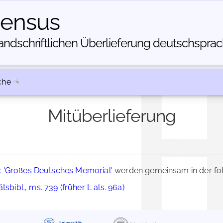
census
dschriftlichen Über­lieferung deutschsprachi
che
Mitüberlieferung
 'Großes Deutsches Memorial'
werden gemeinsam in der fol
sbibl., ms. 739 (früher L als. 96a)