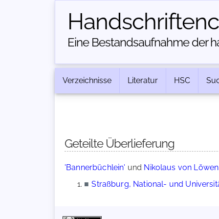
Handschriften­
Eine Bestandsaufnahme der han
Verzeichnisse
Literatur
HSC
Su
Geteilte Überlieferung
'Bannerbüchlein'
und
Nikolaus von Löwen:
■
Straßburg, National- und Universität