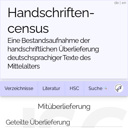
de
|
en
Handschriften­
census
Eine Bestandsaufnahme der
handschriftlichen Über­lieferung
deutschsprachiger Texte des
Mittelalters
Verzeichnisse
Literatur
HSC
Suche
Mitüberlieferung
Geteilte Überlieferung