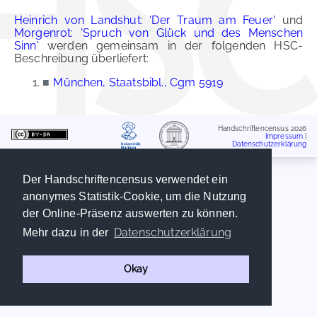
Heinrich von Landshut: 'Der Traum am Feuer'
und
Morgenrot: 'Spruch von Glück und des Menschen
Sinn'
werden gemeinsam in der folgenden HSC-
Beschreibung überliefert:
■
München, Staatsbibl., Cgm 5919
Handschriftencensus 2026
Impressum
|
Datenschutzerklärung
Der Handschriftencensus verwendet ein
anonymes Statistik-Cookie, um die Nutzung
der Online-Präsenz auswerten zu können.
Datenschutzerklärung
Mehr dazu in der
Okay