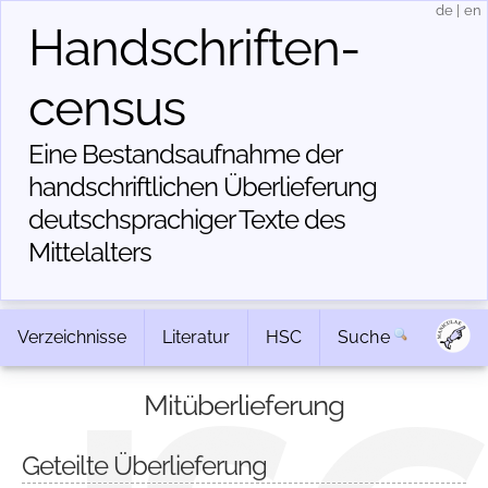
de
|
en
Handschriften­
census
Eine Bestandsaufnahme der
handschriftlichen Über­lieferung
deutschsprachiger Texte des
Mittelalters
Verzeichnisse
Literatur
HSC
Suche
Mitüberlieferung
Geteilte Überlieferung