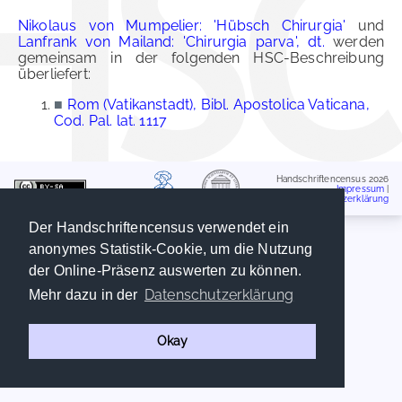
Nikolaus von Mumpelier: 'Hübsch Chirurgia'
und
Lanfrank von Mailand: 'Chirurgia parva', dt.
werden
gemeinsam in der folgenden HSC-Beschreibung
überliefert:
■
Rom (Vatikanstadt), Bibl. Apostolica Vaticana,
Cod. Pal. lat. 1117
Handschriftencensus 2026
Impressum
|
Datenschutzerklärung
Der Handschriftencensus verwendet ein
anonymes Statistik-Cookie, um die Nutzung
der Online-Präsenz auswerten zu können.
Datenschutzerklärung
Mehr dazu in der
Okay