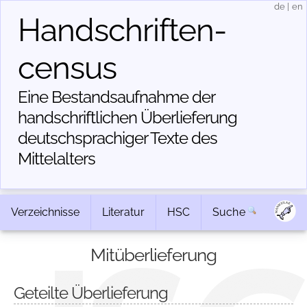
de
|
en
Handschriften­
census
Eine Bestandsaufnahme der
handschriftlichen Über­lieferung
deutschsprachiger Texte des
Mittelalters
Verzeichnisse
Literatur
HSC
Suche
Mitüberlieferung
Geteilte Überlieferung