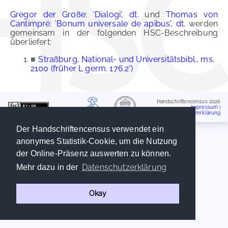
Gregor der Große: 'Dialogi', dt.
und
Thomas von
Cantimpré: 'Bonum universale de apibus', dt.
werden
gemeinsam in der folgenden HSC-Beschreibung
überliefert:
■
Straßburg, National- und Universitätsbibl., ms.
2100 (früher L germ. 176.2°)
Handschriftencensus 2026
Impressum
|
Datenschutzerklärung
Der Handschriftencensus verwendet ein
anonymes Statistik-Cookie, um die Nutzung
der Online-Präsenz auswerten zu können.
Datenschutzerklärung
Mehr dazu in der
Okay