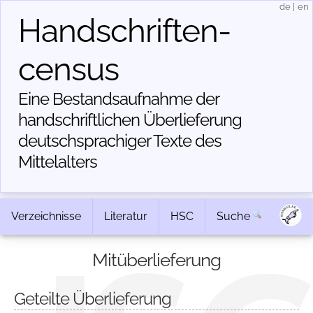
de
|
en
Handschriften­
census
Eine Bestandsaufnahme der
handschriftlichen Über­lieferung
deutschsprachiger Texte des
Mittelalters
Verzeichnisse
Literatur
HSC
Suche
Mitüberlieferung
Geteilte Überlieferung