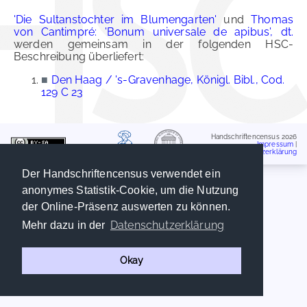
'Die Sultanstochter im Blumengarten'
und
Thomas
von Cantimpré: 'Bonum universale de apibus', dt.
werden gemeinsam in der folgenden HSC-
Beschreibung überliefert:
■
Den Haag / 's-Gravenhage, Königl. Bibl., Cod.
129 C 23
Handschriftencensus 2026
Impressum
|
Datenschutzerklärung
Der Handschriftencensus verwendet ein
anonymes Statistik-Cookie, um die Nutzung
der Online-Präsenz auswerten zu können.
Datenschutzerklärung
Mehr dazu in der
Okay