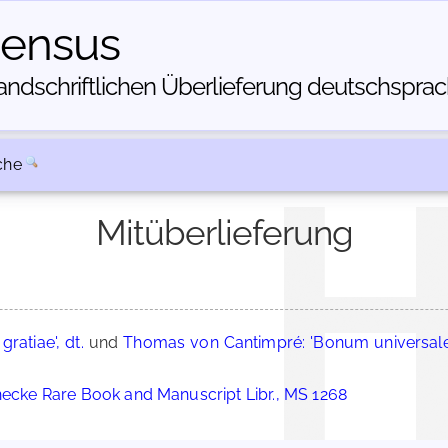
census
dschriftlichen Über­lieferung deutschsprachi
che
Mitüberlieferung
ratiae', dt.
und
Thomas von Cantimpré: 'Bonum universale 
inecke Rare Book and Manuscript Libr., MS 1268