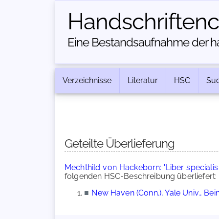
Handschriften­
Eine Bestandsaufnahme der han
Verzeichnisse
Literatur
HSC
Su
Geteilte Überlieferung
Mechthild von Hackeborn: 'Liber specialis g
folgenden HSC-Beschreibung überliefert:
■
New Haven (Conn.), Yale Univ., Be