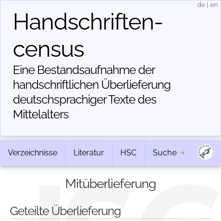
de
|
en
Handschriften­
census
Eine Bestandsaufnahme der
handschriftlichen Über­lieferung
deutschsprachiger Texte des
Mittelalters
Verzeichnisse
Literatur
HSC
Suche
Mitüberlieferung
Geteilte Überlieferung