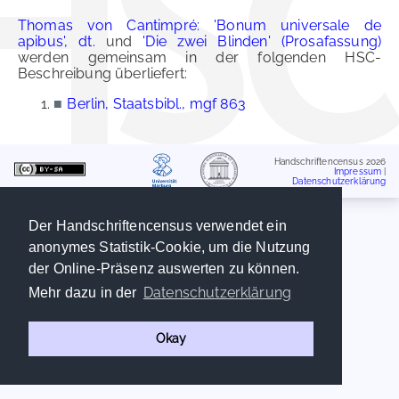
Thomas von Cantimpré: 'Bonum universale de
apibus', dt.
und
'Die zwei Blinden' (Prosafassung)
werden gemeinsam in der folgenden HSC-
Beschreibung überliefert:
■
Berlin, Staatsbibl., mgf 863
Handschriftencensus 2026
Impressum
|
Datenschutzerklärung
Der Handschriftencensus verwendet ein
anonymes Statistik-Cookie, um die Nutzung
der Online-Präsenz auswerten zu können.
Datenschutzerklärung
Mehr dazu in der
Okay