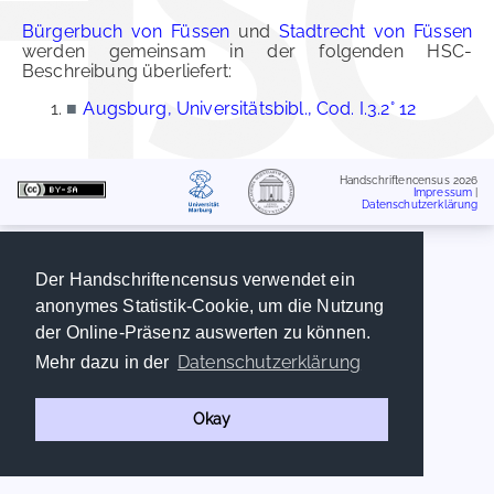
Bürgerbuch von Füssen
und
Stadtrecht von Füssen
werden gemeinsam in der folgenden HSC-
Beschreibung überliefert:
■
Augsburg, Universitätsbibl., Cod. I.3.2° 12
Handschriftencensus 2026
Impressum
|
Datenschutzerklärung
Der Handschriftencensus verwendet ein
anonymes Statistik-Cookie, um die Nutzung
der Online-Präsenz auswerten zu können.
Datenschutzerklärung
Mehr dazu in der
Okay