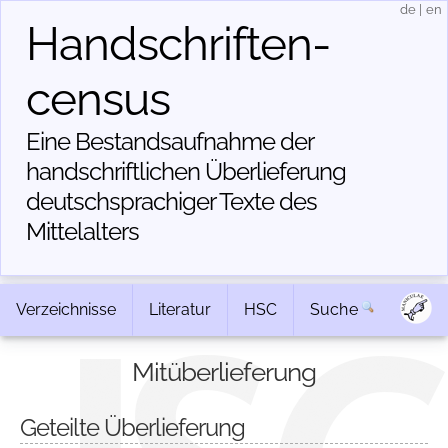
de
|
en
Handschriften­
census
Eine Bestandsaufnahme der
handschriftlichen Über­lieferung
deutschsprachiger Texte des
Mittelalters
Verzeichnisse
Literatur
HSC
Suche
Mitüberlieferung
Geteilte Überlieferung