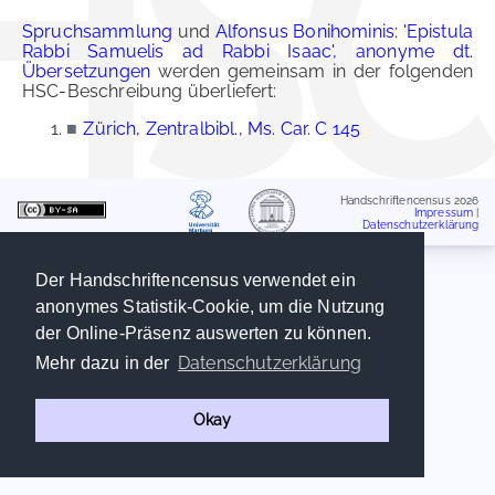
Spruchsammlung
und
Alfonsus Bonihominis: 'Epistula
Rabbi Samuelis ad Rabbi Isaac', anonyme dt.
Übersetzungen
werden gemeinsam in der folgenden
HSC-Beschreibung überliefert:
■
Zürich, Zentralbibl., Ms. Car. C 145
Handschriftencensus 2026
Impressum
|
Datenschutzerklärung
Der Handschriftencensus verwendet ein
anonymes Statistik-Cookie, um die Nutzung
der Online-Präsenz auswerten zu können.
Datenschutzerklärung
Mehr dazu in der
Okay