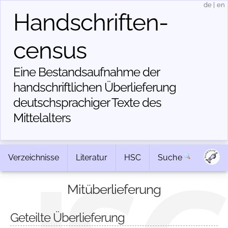
de
|
en
Handschriften­
census
Eine Bestandsaufnahme der
handschriftlichen Über­lieferung
deutschsprachiger Texte des
Mittelalters
Verzeichnisse
Literatur
HSC
Suche
Mitüberlieferung
Geteilte Überlieferung