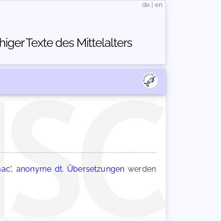
de
|
en
ger Texte des Mittelalters
saac', anonyme dt. Übersetzungen
werden