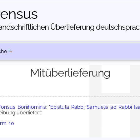
census
dschriftlichen Über­lieferung deutschsprachi
che
Mitüberlieferung
fonsus Bonihominis: 'Epistula Rabbi Samuelis ad Rabbi I
bung überliefert:
rm. 10