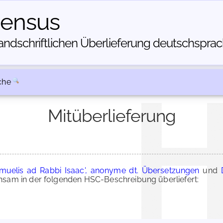
census
dschriftlichen Über­lieferung deutschsprachi
che
Mitüberlieferung
amuelis ad Rabbi Isaac', anonyme dt. Übersetzungen
und
am in der folgenden HSC-Beschreibung überliefert: