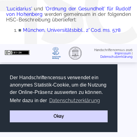
'Lucidarius'
und
'Ordnung der Gesundheit' für Rudolf
von Hohenberg
werden gemeinsam in der folgenden
HSC-Beschreibung überliefert:
■
München, Universitätsbibl., 2° Cod. ms. 578
Handschriftencensus 2026
Impressum
|
Datenschutzerklärung
Der Handschriftencensus verwendet ein
anonymes Statistik-Cookie, um die Nutzung
der Online-Präsenz auswerten zu können.
Datenschutzerklärung
Mehr dazu in der
Okay