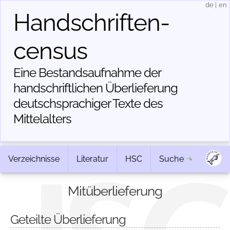
de
|
en
Handschriften­
census
Eine Bestandsaufnahme der
handschriftlichen Über­lieferung
deutschsprachiger Texte des
Mittelalters
Verzeichnisse
Literatur
HSC
Suche
Mitüberlieferung
Geteilte Überlieferung