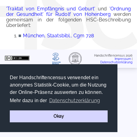
'Traktat von Empfängnis und Geburt'
und
'Ordnung
der Gesundheit' für Rudolf von Hohenberg
werden
gemeinsam in der folgenden HSC-Beschreibung
überliefert:
■
München, Staatsbibl., Cgm 728
Handschriftencensus 2026
Impressum
|
Datenschutzerklärung
Der Handschriftencensus verwendet ein
anonymes Statistik-Cookie, um die Nutzung
der Online-Präsenz auswerten zu können.
Datenschutzerklärung
Mehr dazu in der
Okay