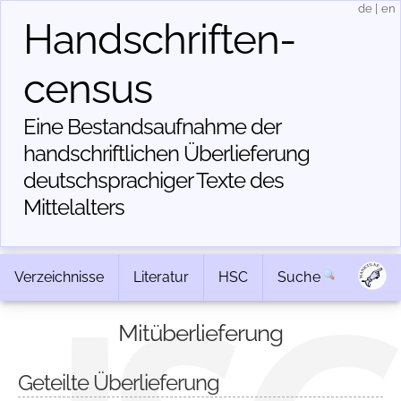
de
|
en
Handschriften­
census
Eine Bestandsaufnahme der
handschriftlichen Über­lieferung
deutschsprachiger Texte des
Mittelalters
Verzeichnisse
Literatur
HSC
Suche
Mitüberlieferung
Geteilte Überlieferung