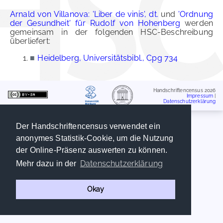
Arnald von Villanova: 'Liber de vinis', dt.
und
'Ordnung
der Gesundheit' für Rudolf von Hohenberg
werden
gemeinsam in der folgenden HSC-Beschreibung
überliefert:
■
Heidelberg, Universitätsbibl., Cpg 734
Handschriftencensus 2026
Impressum
|
Datenschutzerklärung
Der Handschriftencensus verwendet ein
anonymes Statistik-Cookie, um die Nutzung
der Online-Präsenz auswerten zu können.
Datenschutzerklärung
Mehr dazu in der
Okay