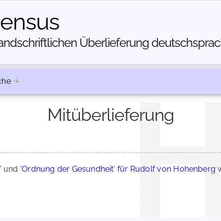
census
dschriftlichen Über­lieferung deutschsprachi
che
Mitüberlieferung
'
und
'Ordnung der Gesundheit' für Rudolf von Hohenberg
w