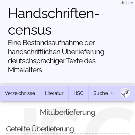
de
|
en
Handschriften­
census
Eine Bestandsaufnahme der
handschriftlichen Über­lieferung
deutschsprachiger Texte des
Mittelalters
Verzeichnisse
Literatur
HSC
Suche
Mitüberlieferung
Geteilte Überlieferung