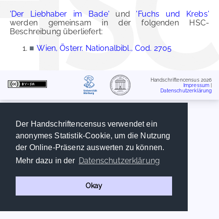
'Der Liebhaber im Bade'
und
'Fuchs und Krebs'
werden gemeinsam in der folgenden HSC-
Beschreibung überliefert:
■
Wien, Österr. Nationalbibl., Cod. 2705
Handschriftencensus 2026
Impressum
|
Datenschutzerklärung
Der Handschriftencensus verwendet ein
anonymes Statistik-Cookie, um die Nutzung
der Online-Präsenz auswerten zu können.
Datenschutzerklärung
Mehr dazu in der
Okay