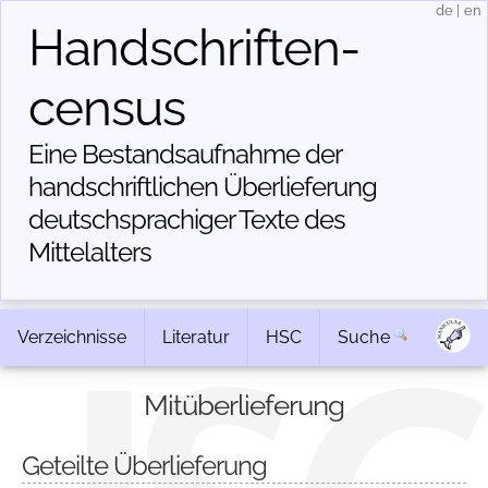
de
|
en
Handschriften­
census
Eine Bestandsaufnahme der
handschriftlichen Über­lieferung
deutschsprachiger Texte des
Mittelalters
Verzeichnisse
Literatur
HSC
Suche
Mitüberlieferung
Geteilte Überlieferung