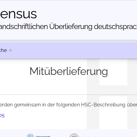
census
dschriftlichen Über­lieferung deutschsprachi
che
Mitüberlieferung
rden gemeinsam in der folgenden HSC-Beschreibung überli
705