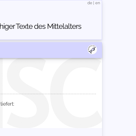
de
|
en
ger Texte des Mittelalters
efert: