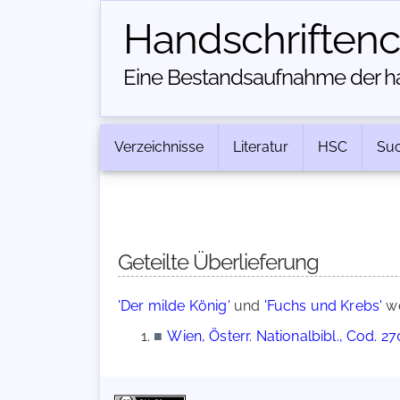
Handschriften­
Eine Bestandsaufnahme der han
Verzeichnisse
Literatur
HSC
Su
Geteilte Überlieferung
'Der milde König'
und
'Fuchs und Krebs'
we
■
Wien, Österr. Nationalbibl., Cod. 2