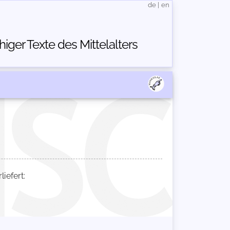
de
|
en
ger Texte des Mittelalters
iefert: