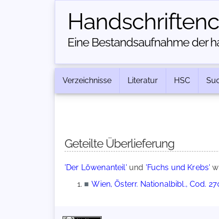
Handschriften­
Eine Bestandsaufnahme der han
Verzeichnisse
Literatur
HSC
Su
Geteilte Überlieferung
'Der Löwenanteil'
und
'Fuchs und Krebs'
we
■
Wien, Österr. Nationalbibl., Cod. 2