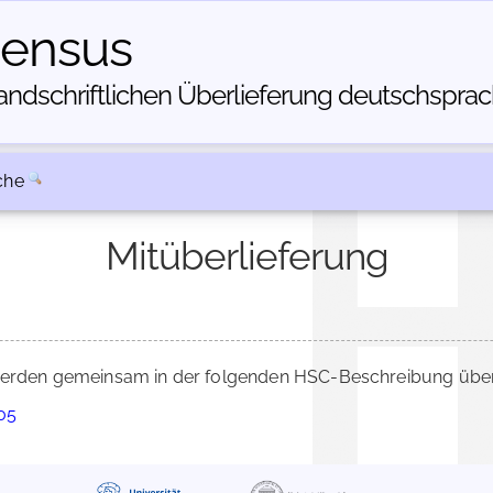
census
dschriftlichen Über­lieferung deutschsprachi
che
Mitüberlieferung
rden gemeinsam in der folgenden HSC-Beschreibung überl
705