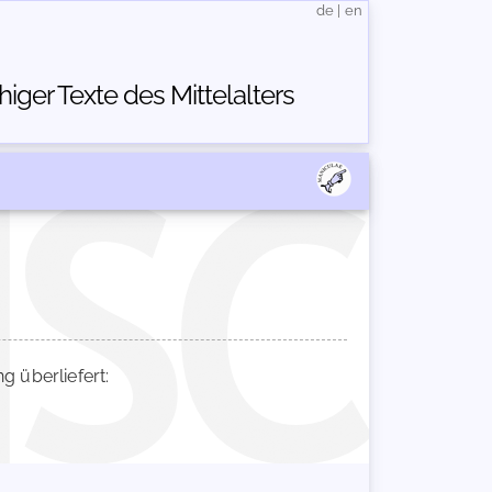
de
|
en
ger Texte des Mittelalters
 überliefert: