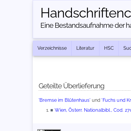
Handschriften­
Eine Bestandsaufnahme der han
Verzeichnisse
Literatur
HSC
Su
Geteilte Überlieferung
'Bremse im Blütenhaus'
und
'Fuchs und K
■
Wien, Österr. Nationalbibl., Cod. 2