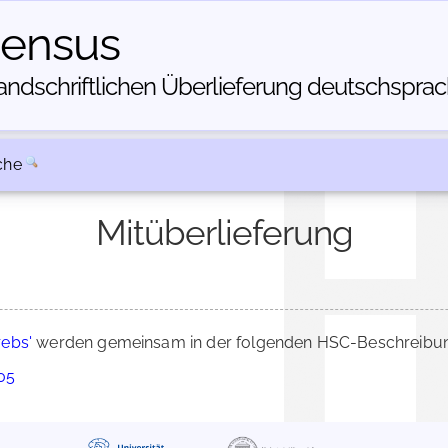
census
dschriftlichen Über­lieferung deutschsprachi
che
Mitüberlieferung
rebs'
werden gemeinsam in der folgenden HSC-Beschreibung
705