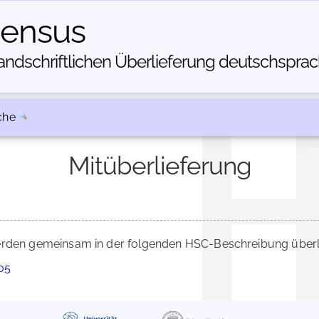
census
dschriftlichen Über­lieferung deutschsprachi
che
Mitüberlieferung
den gemeinsam in der folgenden HSC-Beschreibung überli
705