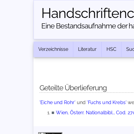
Handschriften­
Eine Bestandsaufnahme der han
Verzeichnisse
Literatur
HSC
Su
Geteilte Überlieferung
'Eiche und Rohr'
und
'Fuchs und Krebs'
wer
■
Wien, Österr. Nationalbibl., Cod. 2