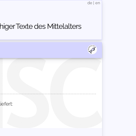
de
|
en
ger Texte des Mittelalters
efert: