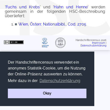
'Fuchs und Krebs'
und
'Hahn und Henne'
werden
gemeinsam in der folgenden HSC-Beschreibung
überliefert:
■
Wien, Österr. Nationalbibl., Cod. 2705
Handschriftencensus 2026
Impressum
|
Datenschutzerklärung
Der Handschriftencensus verwendet ein
anonymes Statistik-Cookie, um die Nutzung
der Online-Präsenz auswerten zu können.
Datenschutzerklärung
Mehr dazu in der
Okay