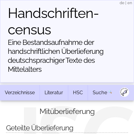
de
|
en
Handschriften­
census
Eine Bestandsaufnahme der
handschriftlichen Über­lieferung
deutschsprachiger Texte des
Mittelalters
Verzeichnisse
Literatur
HSC
Suche
Mitüberlieferung
Geteilte Überlieferung